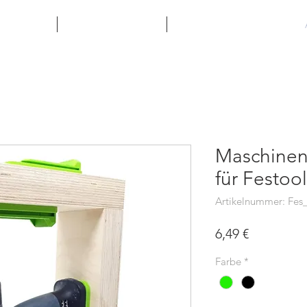
llkommen
Galerie und Videos
Geschenkkarte
Maschinen
für Festoo
Artikelnummer: Fe
Preis
6,49 €
Farbe
*