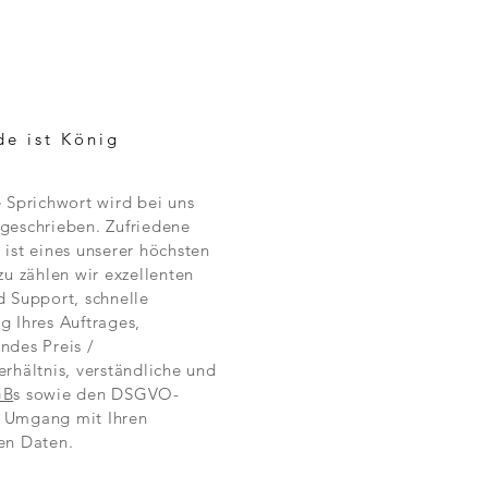
de ist König
e Sprichwort wird bei uns
geschrieben. Zufriedene
 ist eines unserer höchsten
zu zählen wir exzellenten
d Support, schnelle
g Ihres Auftrages,
ndes Preis /
erhältnis, verständliche und
GB
s sowie den DSGVO-
 Umgang mit Ihren
en Daten.