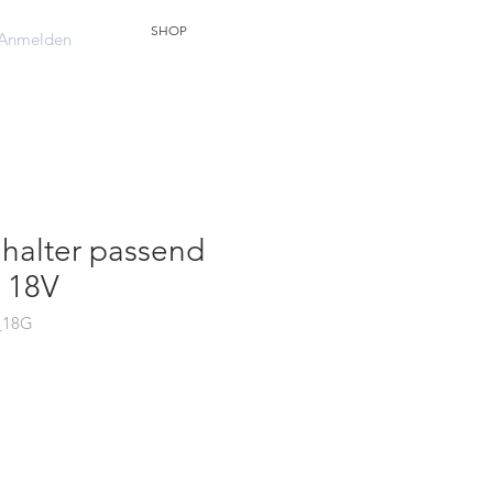
SHOP
Anmelden
halter passend
l 18V
s_18G