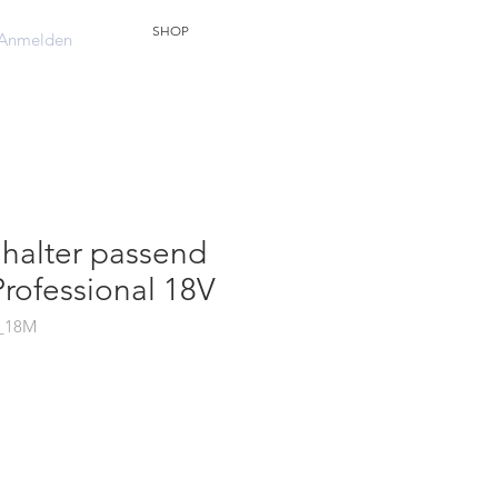
SHOP
Anmelden
halter passend
Professional 18V
s_18M