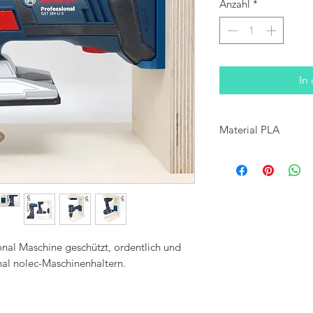
Anzahl
*
In
Material PLA
Die Herstellung aller Art
nachhaltigem, Qualitätsk
Deutschland, Österreich
onal Maschine geschützt, ordentlich und
inal nolec-Maschinenhaltern.