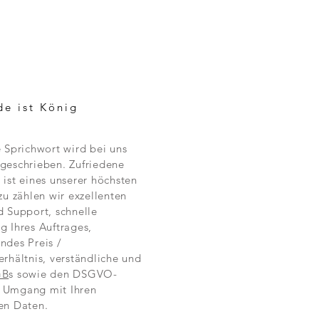
de ist König
e Sprichwort wird bei uns
geschrieben. Zufriedene
 ist eines unserer höchsten
zu zählen wir exzellenten
d Support, schnelle
g Ihres Auftrages,
ndes Preis /
erhältnis, verständliche und
GB
s sowie den DSGVO-
 Umgang mit Ihren
en Daten.