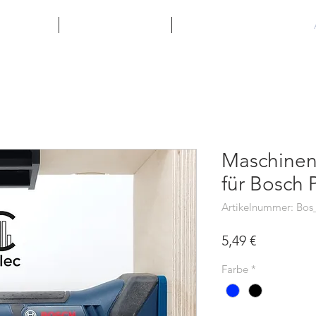
llkommen
Galerie und Videos
Geschenkkarte
Maschinen
für Bosch 
Artikelnummer: Bo
Preis
5,49 €
Farbe
*