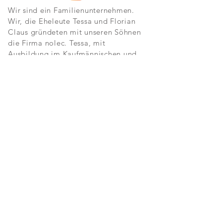
Wir sind ein Familienunternehmen.
Wir, die Eheleute Tessa und Florian
Claus gründeten mit unseren Söhnen
die Firma nolec. Tessa, mit
Ausbildung im Kaufmännischen und
Florian, Diplomingenieur
Maschinenbau greifen auf mehrjährige
Erfahrung im 3D-Druck und
Prototypenherstellung zurück.
Der Kunde ist König
Dieses alte Sprichwort wird bei uns
ganz groß geschrieben. Zufriedene
Kundschaft ist eines unserer höchsten
Ziele. Hierzu zählen wir exzellenten
Service und Support, schnelle
Bearbeitung Ihres Auftrages,
hervorragendes Preis /
Leistungsverhältnis, verständliche und
lesbare
AGB
s sowie den DSGVO-