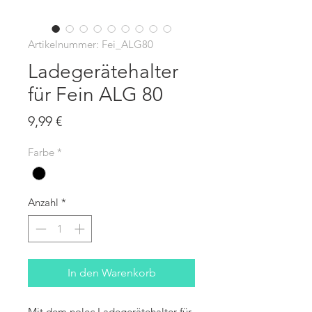
Artikelnummer: Fei_ALG80
Ladegerätehalter
für Fein ALG 80
Preis
9,99 €
Farbe
*
Anzahl
*
In den Warenkorb
Mit dem nolec Ladegerätehalter für