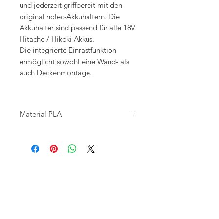
und jederzeit griffbereit mit den
original nolec-Akkuhaltern. Die
Akkuhalter sind passend für alle 18V
Hitache / Hikoki Akkus.
Die integrierte Einrastfunktion
ermöglicht sowohl eine Wand- als
auch Deckenmontage.
Material PLA
Die Herstellung aller Artikel erfolgt aus
hochfestem, nachhaltigem,
Qualitätskunststoff. Geprüfte
Materialherkunft aus Deutschland,
Österreich und der Schweiz.