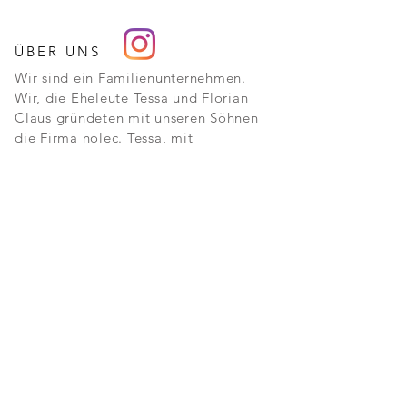
ÜBER UNS
Wir sind ein Familienunternehmen.
Wir, die Eheleute Tessa und Florian
Claus gründeten mit unseren Söhnen
die Firma nolec. Tessa, mit
Ausbildung im Kaufmännischen und
Florian, Diplomingenieur
Maschinenbau greifen auf mehrjährige
Erfahrung im 3D-Druck und
Prototypenherstellung zurück.
Der Kunde ist König
Dieses alte Sprichwort wird bei uns
ganz groß geschrieben. Zufriedene
Kundschaft ist eines unserer höchsten
Ziele. Hierzu zählen wir exzellenten
Service und Support, schnelle
Bearbeitung Ihres Auftrages,